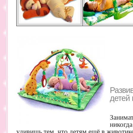
Разви
детей 
Занимат
никогда
удивишь тем, что детям ещё в животи