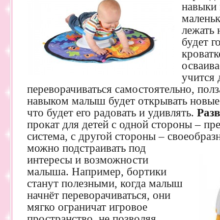
навыки
маленьк
лежать 
будет г
кроватк
осваива
учится 
переворачиваться самостоятельно, пол
навыком малыш будет открывать новые
что будет его радовать и удивлять.
Раз
прокат для детей с одной стороны – пр
система, с другой стороны – своеобраз
можно подстраивать
под
интересы и возможности
малыша. Например, бортики
станут полезными, когда малыш
начнёт переворачиваться, они
мягко ограничат игровое
пространство, не позволяя