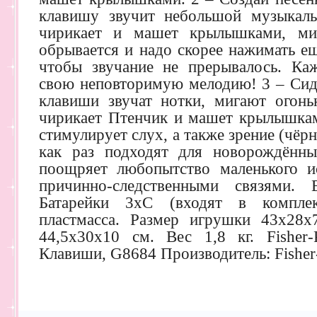
клавишу звучит небольшой музыкал
чирикает и машет крылышками, ми
обрывается и надо скорее нажимать е
чтобы звучание не прерывалось. Ка
свою неповторимую мелодию! 3 – Сиди
клавиши звучат нотки, мигают огонь
чирикает Птенчик и машет крылышка
стимулирует слух, а также зрение (чё
как раз подходят для новорождённ
поощряет любопытство маленького ис
причинно-следственными связями.
Батарейки 3хС (входят в комплек
пластмасса. Размер игрушки 43х28х
44,5х30х10 см. Вес 1,8 кг. Fisher
Клавиши, G8684 Производитель: Fisher-