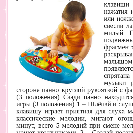
клавиш
нажатия 
или ножк
свесив ла
милый П
подвижны
фрагмен
раскрыва
малышо
появляет
спрятана
музыки р
стороне панно круглой рукояткой с ф
(3 положения) Сзади панно находитс
игры (3 положения) 1 – Шлёпай и слу
клавишу играет приятная для слуха м
классические мелодии, мигают огон
минут, всего 5 мелодий при смене ме
машет крылышками. 2 – Создай песен