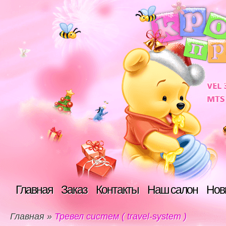
Главная
Заказ
Контакты
Наш салон
Нов
Главная
»
Тревел систем ( travel-system )