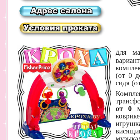
ля м
Д
вариа
компле
(от 0 д
сидя (от
Компл
трансфо
от 0 м
коври
игрушк
висящи
музыка