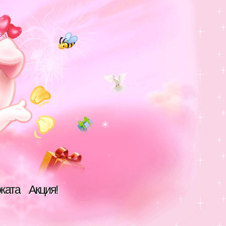
оката
Акция!