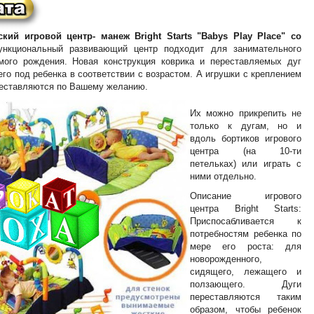
ий игровой центр- манеж Bright Starts "Babys Play Place" со
кциональный развивающий центр подходит для занимательного
мого рождения. Новая конструкция коврика и переставляемых дуг
его под ребенка в соответствии с возрастом. А игрушки с креплением
реставляются по Вашему желанию.
Их можно прикрепить не
только к дугам, но и
вдоль бортиков игрового
центра (на 10-ти
петельках) или играть с
ними отдельно.
Описание игрового
центра Bright Starts:
Приспосабливается к
потребностям ребенка по
мере его роста: для
новорожденного,
сидящего, лежащего и
ползающего. Дуги
переставляются таким
образом, чтобы ребенок