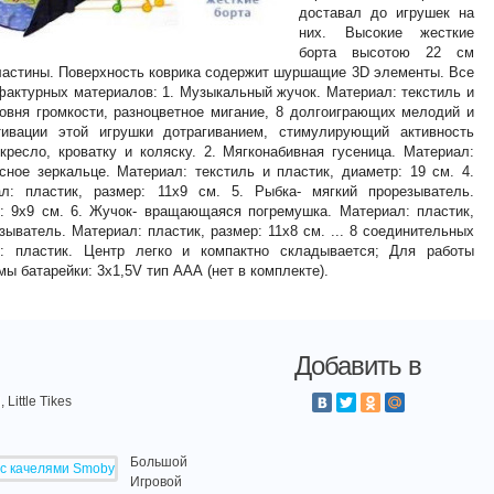
доставал до игрушек на
них. Высокие жесткие
борта высотою 22 см
астины. Поверхность коврика содержит шуршащие 3D элементы. Все
фактурных материалов: 1. Музыкальный жучок. Материал: текстиль и
ровня громкости, разноцветное мигание, 8 долгоиграющих мелодий и
ивации этой игрушки дотрагиванием, стимулирующий активность
кресло, кроватку и коляску. 2. Мягконабивная гусеница. Материал:
асное зеркальце. Материал: текстиль и пластик, диаметр: 19 см. 4.
ал: пластик, размер: 11х9 см. 5. Рыбка- мягкий прорезыватель.
р: 9х9 см. 6. Жучок- вращающаяся погремушка. Материал: пластик,
езыватель. Материал: пластик, размер: 11х8 см. ... 8 соединительных
л: пластик. Центр легко и компактно складывается; Для работы
ы батарейки: 3х1,5V тип ААА (нет в комплекте).
Добавить в
ittle Tikes
Большой
Игровой