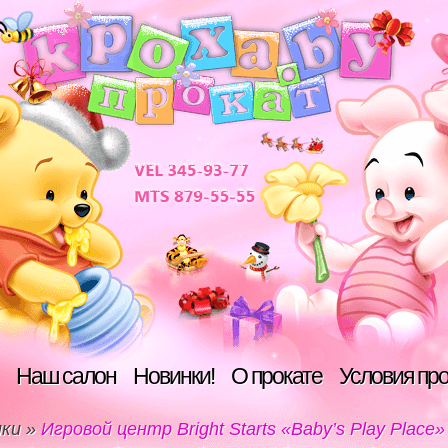
Наш салон
Новинки!
О прокате
Условия пр
ики
»
Игровой центр Bright Starts «Baby’s Play Place»