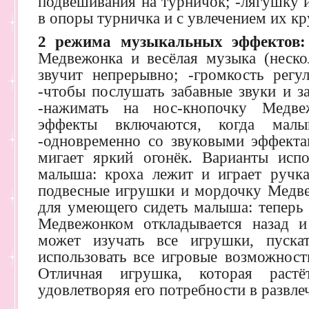
подвешивания на турничок; -лягушку 
в опоры турничка и с увлечением их кр
2 режима музыкальных эффектов:
Медвежонка и весёлая музыка (нескол
звучит непрерывно; -громкость регу
-чтобы послушать забавные звуки и 
-нажимать на нос-кнопочку Медве
эффекты включаются, когда малы
-одновременно со звуковыми эффект
мигает яркий огонёк. Варианты исп
малыша: кроха лежит и играет ручк
подвесные игрушки и мордочку Медве
для умеющего сидеть малыша: теперь 
Медвежонком откладывается назад и
может изучать все игрушки, пуск
использовать все игровые возможност
Отличная игрушка, которая раст
удовлетворяя его потребности в развле