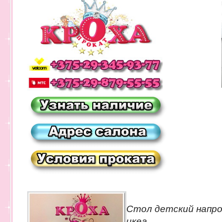
Стол детский напро
икеа