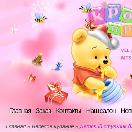
Главная
Заказ
Контакты
Наш салон
Нов
Главная
»
Веселое купание
»
Детский стульчик дл