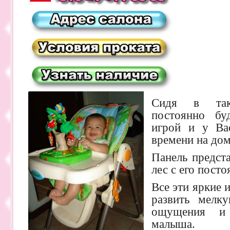
Сидя в так
постоянно буд
игрой и у Ва
времени на до
Панель предст
лес с его пост
Все эти яркие 
развить мелку
ощущения и 
малыша.