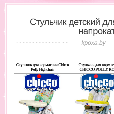
Стульчик детский д
напрока
kpoxa.by
Cтульчик для кормления Chicco
Cтульчик для кормл
Polly Highchair
CHICCO POLLY R