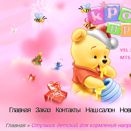
Главная
Заказ
Контакты
Наш салон
Нов
Главная
»
Стульчик детский для кормления нап