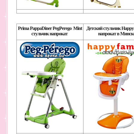
Prima PappaDiner PegPerego Mint
Детский стульчик Happy
стульчик напрока
т
напрокат в Минск