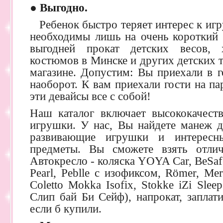
●
Выгодно.
Ребенок быстро теряет интерес к игр
необходимы лишь на очень короткий 
выгодней прокат детских весов, х
костюмов в Минске и других детских т
магазине. Допустим: Вы приехали в г
наоборот. К вам приехали гости на па
эти девайсы все с собой!
Наш каталог включает высококачест
игрушки. У нас, Вы найдете манеж д
развивающие игрушки и интересн
предметы. Вы сможете взять отлич
Автокресло - коляска YOYA Car, BeSafe
Pearl, Peblle с изофиксом, Römer, Me
Coletto Mokka Isofix, Stokke iZi Sle
Слип бай Би Сейф), напрокат, заплат
если б купили.