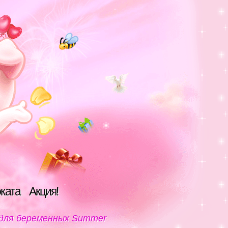
оката
Акция!
 для беременных Summer