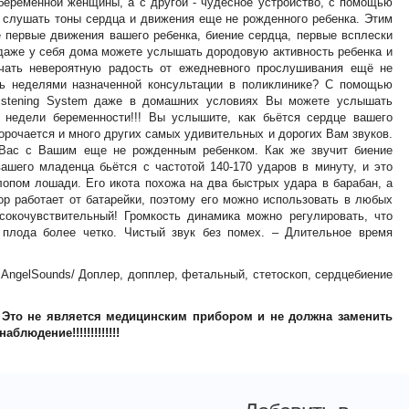
беременной женщины, а с другой - чудесное устройство, с помощью
о слушать тоны сердца и движения еще не рожденного ребенка. Этим
первые движения вашего ребенка, биение сердца, первые всплески
даже у себя дома можете услышать дородовую активность ребенка и
учать невероятную радость от ежедневного прослушивания ещё не
ть неделями назначенной консультации в поликлинике? С помощью
 listening System даже в домашних условиях Вы можете услышать
! недели беременности!!! Вы услышите, как бьётся сердце вашего
 ворочается и много других самых удивительных и дорогих Вам звуков.
Вас с Вашим еще не рожденным ребенком. Как же звучит биение
ашего младенца бьётся с частотой 140-170 ударов в минуту, и это
лопом лошади. Его икота похожа на два быстрых удара в барабан, а
бор работает от батарейки, поэтому его можно использовать в любых
окочувствительный! Громкость динамика можно регулировать, что
 плода более четко. Чистый звук без помех. – Длительное время
d, AngelSounds/ Доплер, допплер, фетальный, стетоскоп, сердцебиение
: Это не является медицинским прибором и не должна заменить
людение!!!!!!!!!!!!!