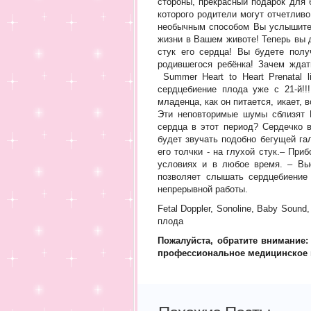
стороны, прекрасный подарок для 
которого родители могут отчетлив
необычным способом Вы услышите 
жизни в Вашем животе! Теперь вы 
стук его сердца! Вы будете пол
родившегося ребёнка! Зачем жда
Summer Heart to Heart Prenatal
сердцебиение плода уже с 21-й!!
младенца, как он питается, икает,
Эти неповторимые шумы сблизят 
сердца в этот период? Сердечко в
будет звучать подобно бегущей га
его толчки - на глухой стук.– При
условиях и в любое время. – Выс
позволяет слышать сердцебиение
непрерывной работы.
Fetal Doppler, Sonoline, Baby Soun
плода
Пожалуйста, обратите внимание
профессиональное медицинское наб