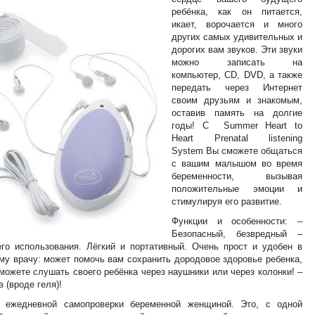
ребёнка, как он питается,
икает, ворочается и много
других самых удивительных и
дорогих вам звуков. Эти звуки
можно записать на
компьютер, СD, DVD, а также
передать через Интернет
своим друзьям и знакомым,
оставив память на долгие
годы! С Summer Heart to
Heart Prenatal listening
System Вы сможете общаться
с вашим малышом во время
беременности, вызывая
положительные эмоции и
стимулируя его развитие.
Функции и особенности: –
Безопасный, безвредный –
о использования. Лёгкий и портативный. Очень прост и удобен в
му врачу: может помочь вам сохранить дородовое здоровье ребенка,
можете слушать своего ребёнка через наушники или через колонки! –
 (вроде геля)!
 ежедневной самопроверки беременной женщиной. Это, с одной