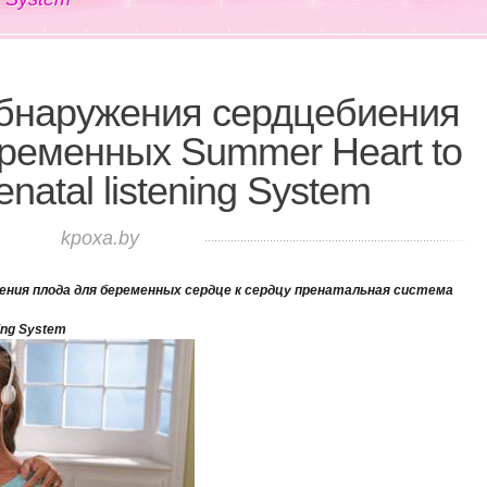
обнаружения сердцебиения
ременных Summer Heart to
enatal listening System
kpoxa.by
ния плода для беременных сердце к сердцу пренатальная система
ning System