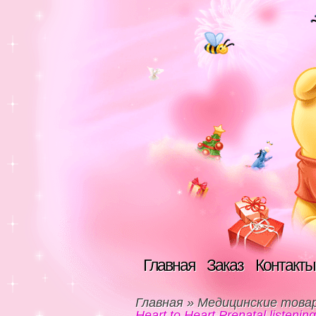
Главная
Заказ
Контакты
Главная
»
Медицинские това
Heart to Heart Prenatal listeni