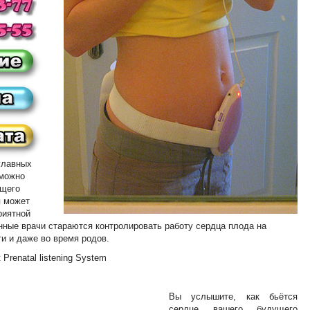
главных
 можно
ущего
я может
риятной
нные врачи стараются контролировать работу сердца плода на
и и даже во время родов.
Prenatal listening System
Вы услышите, как бьётся
сердце вашего будущего