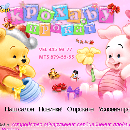
Наш салон
Новинки!
О прокате
Условия пр
ры
»
Устройство обнаружения сердцебиения плода
ng System