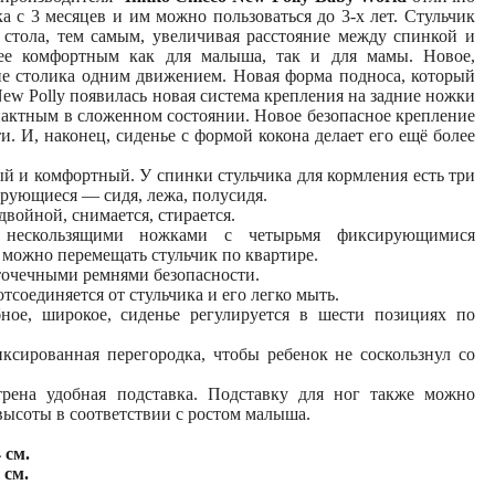
а с 3 месяцев и им можно пользоваться до 3-х лет. Стульчик
стола, тем самым, увеличивая расстояние между спинкой и
лее комфортным как для малыша, так и для мамы. Новое,
е столика одним движением. Новая форма подноса, который
New Polly появилась новая система крепления на задние ножки
омпактным в сложенном состоянии. Новое безопасное крепление
и. И, наконец, сиденье с формой кокона делает его ещё более
й и комфортный. У спинки стульчика для кормления есть три
рующиеся — сидя, лежа, полусидя.
двойной, снимается, стирается.
 нескользящими ножками с четырьмя фиксирующимися
 можно перемещать стульчик по квартире.
точечными ремнями безопасности.
отсоединяется от стульчика и его легко мыть.
бное, широкое, сиденье регулируется в шести позициях по
иксированная перегородка, чтобы ребенок не соскользнул со
рена удобная подставка. Подставку для ног также можно
 высоты в соответствии с ростом малыша.
 см.
 см.