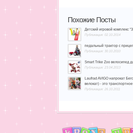
Похожие Посты
Детский игровой комплекс "
Публикация: 02.10.2014
педальный трактор с прицеп
Публикация: 30.10.2010
Smart Trike Zoo велосипед 
Публикация: 23.04.2013
Laufrad AVIGO напрокат Бег
велокат) - это транспортно
Публикация: 26.10.2011