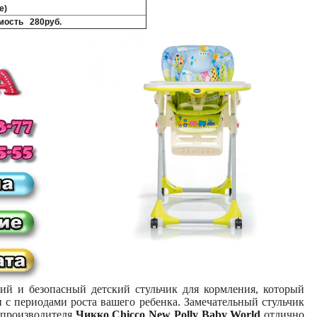
е)
мость 280руб.
й и безопасный детский стульчик для кормления, который
и с периодами роста вашего ребенка.
Замечательный стульчик
 производителя
Чикко Chicco New Polly Baby World
отлично