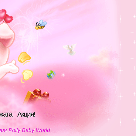
оката
Акция!
я Polly Baby World