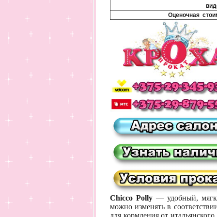
вид
Оценочная стои
Сhicco Polly
— удобный, мягки
можно изменять в соответстви
для кормления от итальянского