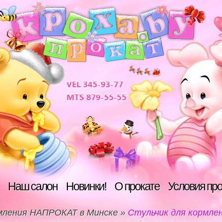
Наш салон
Новинки!
О прокате
Условия пр
рмления НАПРОКАТ в Минске
»
Стульчик для кормлени