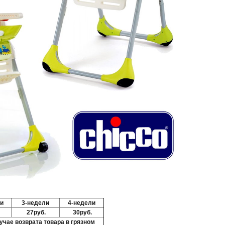
и
3-недели
4-недели
27руб.
30руб.
учае возврата товара в грязном