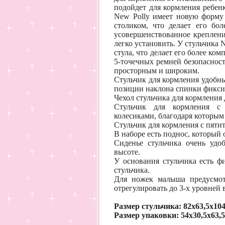
подойдет для кормления ребенк
New Polly имеет новую форму 
столиком, что делает его бо
усовершенствованное креплени
легко установить. У стульчика 
стула, что делает его более к
5-точечных ремней безопасност
просторным и широким.
Стульчик для кормления удобны
позиции наклона спинки фикси
Чехол стульчика для кормления 
Стульчик для кормления с
колесиками, благодаря которым
Стульчик для кормления с пяти
В наборе есть поднос, который 
Сиденье стульчика очень удо
высоте.
У основания стульчика есть ф
стульчика.
Для ножек малыша предусмот
отрегулировать до 3-х уровней
Размер стульчика: 82х63,5х104
Размер упаковки: 54х30,5х63,5