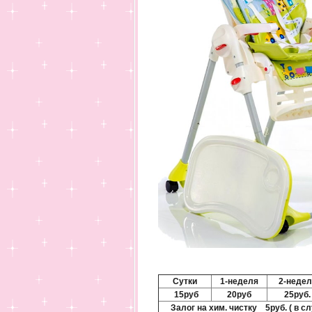
Сутки
1-неделя
2-недел
15руб
20руб
25руб.
Залог на хим. чистку 5руб. (
в сл