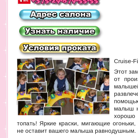
Cruise-F
Этот за
от прои
малыше
развле
помощью
малыш н
хорошо
топать! Яркие краски, мигающие огоньки,
не оставит вашего малыша равнодушным.