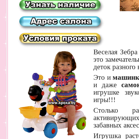
Веселая Зебра
это замечател
деток разного 
Это и
машин
и даже
само
игрушке зву
игры!!!
Столько ра
активирующих
забавных аксе
Игрушка раст