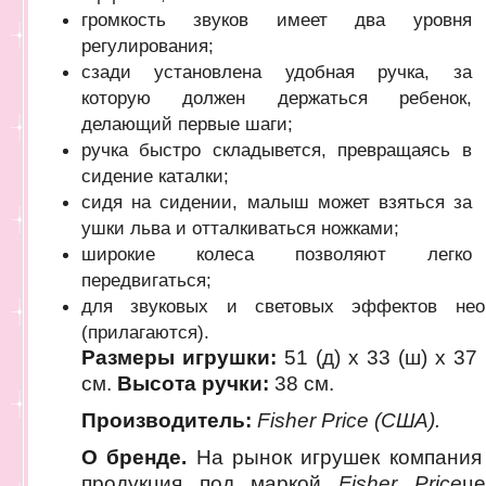
громкость звуков имеет два уровня
регулирования;
сзади установлена удобная ручка, за
которую должен держаться ребенок,
делающий первые шаги;
ручка быстро складывется, превращаясь в
сидение каталки;
сидя на сидении, малыш может взяться за
ушки льва и отталкиваться ножками;
широкие колеса позволяют легко
передвигаться;
для звуковых и световых эффектов нео
(прилагаются).
Размеры игрушки:
51 (д) x 33 (ш) x 37 
см.
Высота ручки:
38 см.
Производитель:
Fisher Price (США).
О бренде.
На рынок игрушек компания 
продукция под маркой
Fisher Price
ц