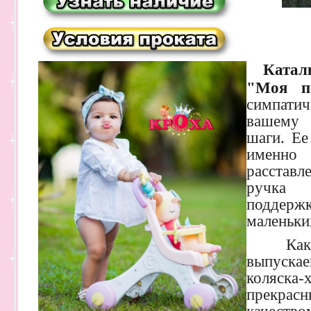
Каталка
"Моя п
симпати
вашему 
шаги. Ее
именно
расстав
ручка 
поддержк
маленьки
Как и
выпуск
коляск
прекрас