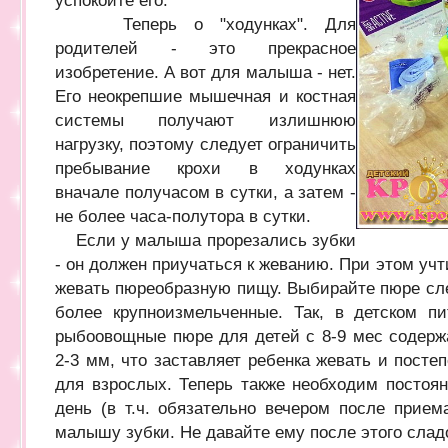
успокойте его.
Теперь о "ходунках". Для
родителей - это прекрасное
изобретение. А вот для малыша - нет.
Его неокрепшие мышечная и костная
системы получают излишнюю
нагрузку, поэтому следует ограничить
пребывание крохи в ходунках
вначале получасом в сутки, а затем -
не более часа-полутора в сутки.
Если у малыша прорезались зубки
- он должен приучаться к жеванию. При этом учт
жевать пюреобразную пищу. Выбирайте пюре сл
более крупноизмельченные. Так, в детском 
рыбоовощные пюре для детей с 8-9 мес содерж
2-3 мм, что заставляет ребенка жевать и посте
для взрослых. Теперь также необходим постоя
день (в т.ч. обязательно вечером после прием
малышу зубки. Не давайте ему после этого слад