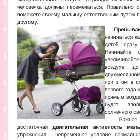
человечка должны перемежаться. Правильно о
поможете своему малышу естественным путем пе
другому.
Пребыван
начинаться к
детей сразу
Начинайте 
увеличивайт
воздухе д
двухмесячно
при этом в с
первого года 
прямым возде
будет впол
солнечного св
Важное зна
достаточная
двигательная активность мал
упражнения - непременное условие нормально