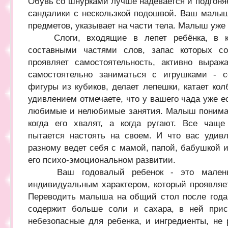
Обувь со шнурками лучше надевается и подгоняе
сандалики с нескользкой подошвой. Ваш малыш 
предметов, указывает на части тела. Малыш уже
Слоги, входящие в лепет ребёнка, в кон
составными частями слов, запас которых со
проявляет самостоятельность, активно выраж
самостоятельно заниматься с игрушками - с
фигуры из кубиков, делает лепешки, катает кол
удивлением отмечаете, что у вашего чада уже е
любимые и нелюбимые занятия. Малыш понимает 
когда его хвалят, а когда ругают. Все чаще
пытается настоять на своем. И что вас удивл
разному ведет себя с мамой, папой, бабушкой 
его психо-эмоциональном развитии.
Ваш годовалый ребенок - это маленьки
индивидуальным характером, который проявляетс
Переводить малыша на общий стол после года 
содержит больше соли и сахара, в ней прис
небезопасные для ребенка, и ингредиенты, не