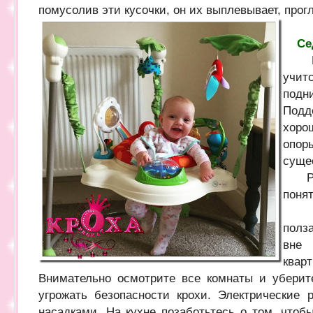
помусолив эти кусочки, он их выплевывает, прог
Се
Ребе
учит
под
Подд
хоро
опо
суще
Ребе
понят
Как
полз
вне
квар
Внимательно осмотрите все комнаты и уберит
угрожать безопасности крохи. Электрические 
насадками. На кухне позаботьтесь о том, чтоб