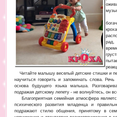
оживл
музы
Эмо
бога
кро
расп
рад,
врем
грус
пыта
реак
Читайте малышу веселый детские стишки и пес
научиться говорить и запоминать слова. Речь
основа будущего языка малыша. Разговари
подражая детскому лепету - не волнуйтесь, он вс
Благоприятная семейная атмосфера является 
психического развития младенца и правильн
подражают стилю общения, принятому в семь