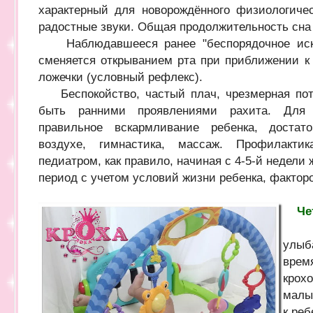
характерный для новорождённого физиологиче
радостные звуки. Общая продолжительность сна 
Наблюдавшееся ранее "беспорядочное иска
сменяется открыванием рта при приближении к 
ложечки (условный рефлекс).
Беспокойство, частый плач, чрезмерная потл
быть ранними проявлениями рахита. Для 
правильное вскармливание ребенка, доста
воздухе, гимнастика, массаж. Профилакти
педиатром, как правило, начиная с 4-5-й недели
период с учетом условий жизни ребенка, факторов
Че
Мал
улыб
врем
крох
малы
к реб