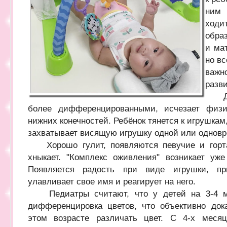
ним 
ходи
образ
и ма
но вс
важн
разви
Движ
более дифференцированными, исчезает физи
нижних конечностей. Ребёнок тянется к игрушкам
захватывает висящую игрушку одной или одновр
Хорошо гулит, появляются певучие и гортан
хныкает. "Комплекс оживления" возникает уж
Появляется радость при виде игрушки, п
улавливает свое имя и реагирует на него.
Педиатры считают, что у детей на 3-4 ме
дифференцировка цветов, что объективно док
этом возрасте различать цвет. С 4-х месяц