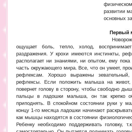
физическом
развитии м
основных з
Первый 
Новорожде
ощущает боль, тепло, холод, воспринимае
раздражения. У крохи имеются инстинкты, рефл
располагает ни знаниями, ни опытом, ему пока 
часть окружающего мира. Все, что он умеет, пр
рефлексам. Хорошо выражены зевательный,
рефлексы. Если положить малыша на живот,
повернет голову в сторону, чтобы свободно дыш
пальцы в ладошки малыша, он так крепко об
приподнять. В спокойном состоянии руки у м
концу 1-го месяца ладошки начинают раскрыватьс
как мышцы находятся в состоянии физиологическ
Ребенку необходимо поддерживать головку, т
самостоятельно. Он пытается поднимать голову