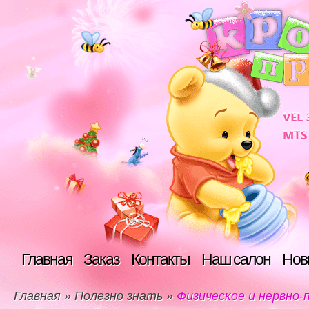
Главная
Заказ
Контакты
Наш салон
Нов
Главная
»
Полезно знать
»
Физическое и нервно-п