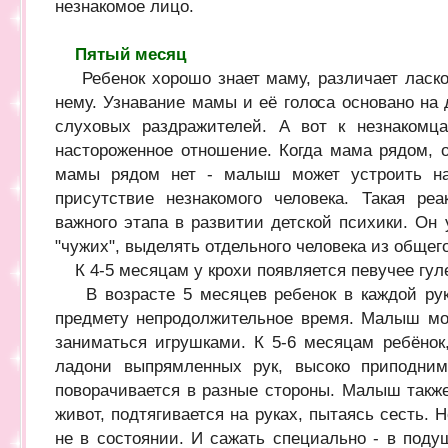
незнакомое лицо.
Пятый месяц
Ребенок хорошо знает маму, различает ласко
нему. Узнавание мамы и её голоса основано на
слуховых раздражителей. А вот к незнакомц
настороженное отношение. Когда мама рядом, о
мамы рядом нет - малыш может устроить на
присутствие незнакомого человека. Такая ре
важного этапа в развитии детской психики. Он 
"чужих", выделять отдельного человека из общег
К 4-5 месяцам у крохи появляется певучее гул
В возрасте 5 месяцев ребенок в каждой рук
предмету непродолжительное время. Малыш мо
заниматься игрушками. К 5-6 месяцам ребёнок,
ладони выпрямленных рук, высоко приподним
поворачивается в разные стороны. Малыш также
живот, подтягивается на руках, пытаясь сесть.
не в состоянии. И сажать специально - в подуш