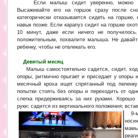
Если малыш сидит уверенно, можно нач
Высаживайте его на горшок сразу после сн
категорически отказывается сидеть на горшке, 
навык позже. Если карапуз сидит на горшке охот
10 минут, даже если ничего не получилось.
положительным, похвалите малыша. Не давайт
ребенку, чтобы не отвлекать его.
Девятый месяц
Малыш самостоятельно садится, сидит, ходит
опоры, ритмично прыгает и приседает у опоры 
месячный кроха ищет спрятанный под пеленку
попытки стоять без опоры и переходить от одн
слегка придерживаясь за них руками. Хорошо
руки; садится из вертикального положения; встае
9-м
носик
мамы,
реаги