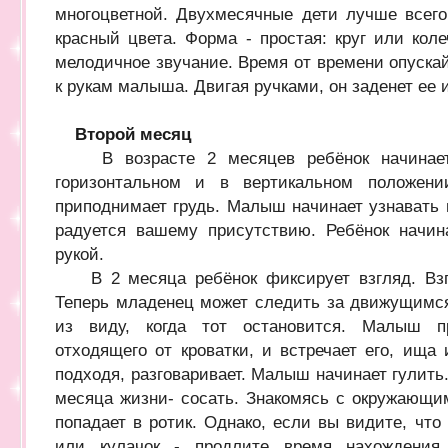
многоцветной. Двухмесячные дети лучше всег
красный цвета. Форма - простая: круг или кол
мелодичное звучание. Время от времени опуска
к рукам малыша. Двигая ручками, он заденет ее 
Второй месяц
В возрасте 2 месяцев ребёнок начинает 
горизонтальном и в вертикальном положен
приподнимает грудь. Малыш начинает узнавать 
радуется вашему присутствию. Ребёнок начин
рукой.
В 2 месяца ребёнок фиксирует взгляд. Взгл
Теперь младенец может следить за движущимся
из виду, когда тот остановится. Малыш пр
отходящего от кроватки, и встречает его, ища 
подходя, разговаривает. Малыш начинает гулить
месяца жизни- сосать. Знакомясь с окружающи
попадает в ротик. Однако, если вы видите, чт
или кулачок - продлите время нахождения