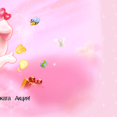
оката
Акция!