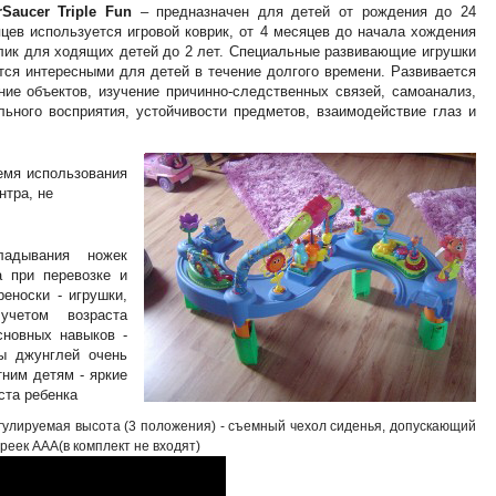
rSaucer Triple Fun
– предназначен для детей от рождения до 24
яцев используется игровой коврик, от 4 месяцев до начала хождения
олик для ходящих детей до 2 лет. Специальные развивающие игрушки
тся интересными для детей в течение долгого времени. Развивается
ние объектов, изучение причинно-следственных связей, самоанализ,
ельного восприятия, устойчивости предметов, взаимодействие глаз и
емя использования
нтра, не
ладывания ножек
а при перевозке и
реноски - игрушки,
учетом возраста
сновных навыков -
ы джунглей очень
тним детям - яркие
ста ребенка
регулируемая высота (3 положения) - съемный чехол сиденья, допускающий
реек AAA(в комплект не входят)