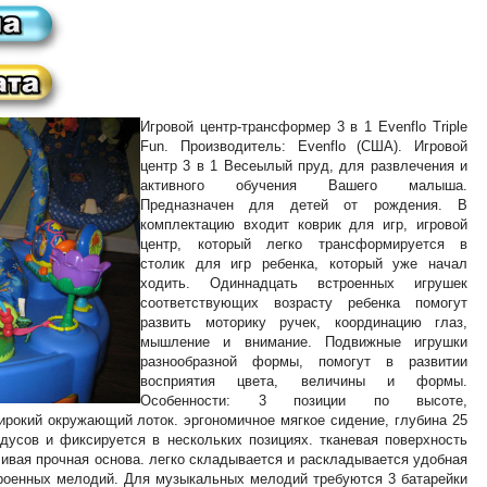
Игровой центр-трансформер 3 в 1 Evenflo Triple
Fun. Производитель: Evenflo (США). Игровой
центр 3 в 1 Весеылый пруд, для развлечения и
активного обучения Вашего малыша.
Предназначен для детей от рождения. В
комплектацию входит коврик для игр, игровой
центр, который легко трансформируется в
столик для игр ребенка, который уже начал
ходить. Одиннадцать встроенных игрушек
соответствующих возрасту ребенка помогут
развить моторику ручек, координацию глаз,
мышление и внимание. Подвижные игрушки
разнообразной формы, помогут в развитии
восприятия цвета, величины и формы.
Особенности: 3 позиции по высоте,
рокий окружающий лоток. эргономичное мягкое сидение, глубина 25
дусов и фиксируется в нескольких позициях. тканевая поверхность
чивая прочная основа. легко складывается и раскладывается удобная
троенных мелодий. Для музыкальных мелодий требуются 3 батарейки