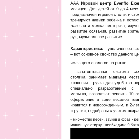
AAA
Игровой центр Evenflo Exe
месяцев. Для детей от 0 до 4 мес
предназначен игровой столик и ст
тренируют навыки ребенка и остаю
Базовая и мелкая моторика, изуче
развитие осязания, развитие зрит
рук, музыкальное развитие
Характеристика:
- увеличенное вр
– вот основное свойство данного це
имеющего аналогов на рынке
- запатентованная система ск
столика, занимает минимум мест
хранении - ручка для удобства пе
специально разработанные с 
малыша, позволяют освоить 10 о
оформление в виде веселой тем
нравится и новорожденным, и 2-ле
игрушки, подобраны с учетом возра
- множество песен, звуков и фраз - 
машинную стирку - необходимо 9 бата