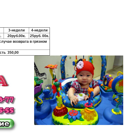
3-недели
4-недели
.
20руб.00к.
25руб. 00к.
 случае возврата в грязном
сть 350,00