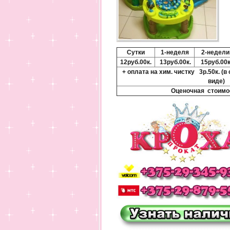
Сутки
1-неделя
2-недели
12руб.00к.
13руб.00к.
15руб.00к
+ оплата на хим. чистку 3р.50к. (в
виде)
Оценочная стоимо