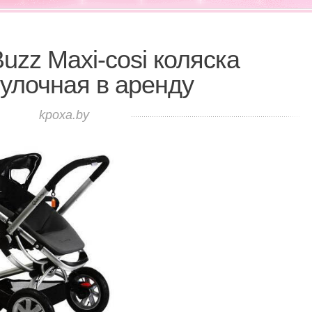
uzz Maxi-cosi коляска
гулочная в аренду
kpoxa.by