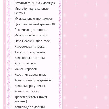
Игрушки MINI 3-36 месяцев
Многофункциональные
центры
Музыкальные тренажеры
Центры-Стойки-Турнички 0+
Развивающие коврики
Музыкальные столики
Little People Fisher Price
Карусельки напрокат
Качели электронные
Колыбельки-люльки
Кровать-манеж
Манеж игровой
Кроватки деревянные
Коляски новорожденным
Коляски прогулочные
Коляски - трости
Тревел систем ( travel-
system )
Коляски для двойни