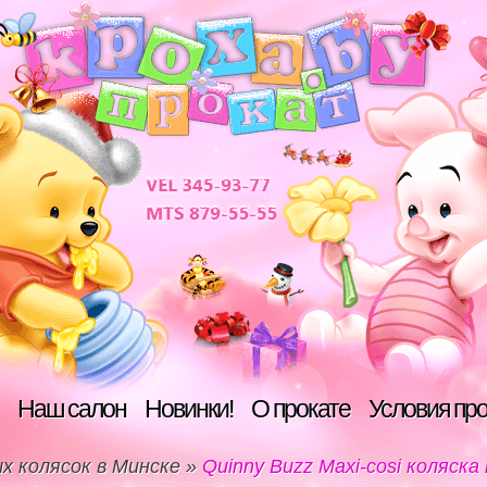
Наш салон
Новинки!
О прокате
Условия пр
х колясок в Минске
»
Quinny Buzz Maxi-cosi коляска