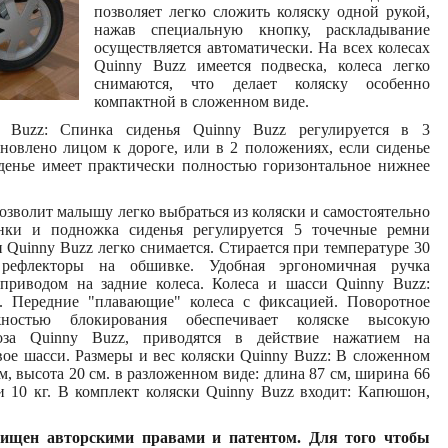
позволяет легко сложить коляску одной рукой,
нажав специальную кнопку, раскладывание
осуществляется автоматически. На всех колесах
Quinny Buzz имеется подвеска, колеса легко
снимаются, что делает коляску особенно
компактной в сложенном виде.
y Buzz: Спинка сиденья Quinny Buzz регулируется в 3
ановлено лицом к дороге, или в 2 положениях, если сиденье
денье имеет практически полностью горизонтальное нижнее
зволит малышу легко выбраться из коляски и самостоятельно
инки и подножка сиденья регулируется 5 точечные ремни
 Quinny Buzz легко снимается. Стирается при температуре 30
 рефлекторы на обшивке. Удобная эргономичная ручка
 приводом на задние колеса. Колеса и шасси Quinny Buzz:
. Передние "плавающие" колеса с фиксацией. Поворотное
ностью блокирования обеспечивает коляске высокую
моза Quinny Buzz, приводятся в действие нажатием на
е шасси. Размеры и вес коляски Quinny Buzz: В сложенном
м, высота 20 см. в разложенном виде: длина 87 см, ширина 66
ки 10 кг. В комплект коляски Quinny Buzz входит: Капюшон,
щен авторскими правами и патентом. Для того чтобы