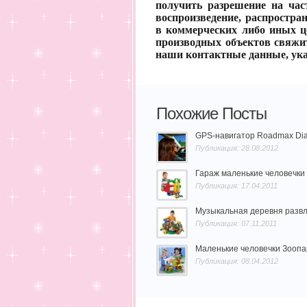
получить разрешение на час
воспроизведение, распростра
в коммерческих либо иных це
производных объектов свяжи
наши контактные данные, ука
Похожие Посты
GPS-навигатор Roadmax Di
Публикация: 28.08.2012
Гараж маленькие человечки 
Публикация: 17.04.2011
Музыкальная деревня развле
Публикация: 07.11.2011
Маленькие человечки Зоопар
Публикация: 08.04.2012