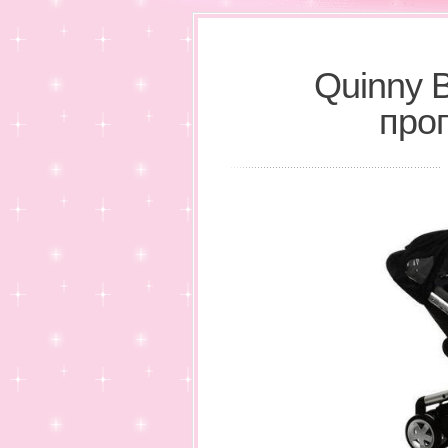
Quinny B
про