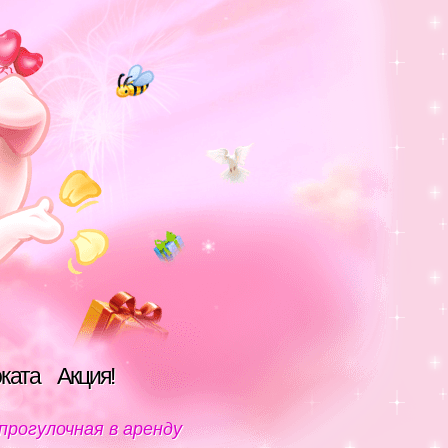
оката
Акция!
 прогулочная в аренду