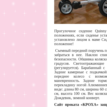
Прогулочное
сидение Quinn
положениях, если сиденье уст
установлено лицом к маме Си
положение!
Съемный передний поручень по
забраться в нее. Наклон сп
безопасности. Обшивка коляски
градусов. Светоотражающие
(регулируется). Барабанный с
Задние камерные с подкачкой
переднее колесо с возмож
маневренность. Задние тор
перекладину ногой Алюминиево
виде: длина 80 см, ширина 60 с
см, высота 100 см. Вес коляс
Дождевик, зимний конверт.
Сайт проката «KPOXA» защи