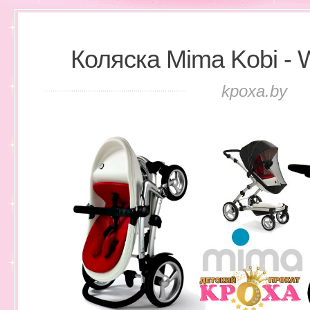
Коляска Mima Kobi - W
kpoxa.by