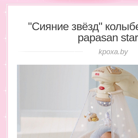
"Сияние звёзд" колыбел
papasan star
kpoxa.by