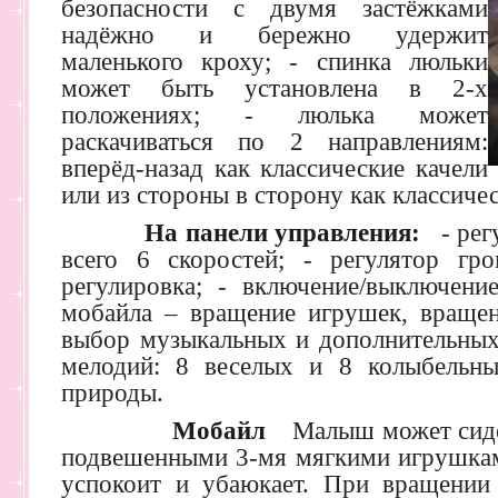
безопасности с двумя застёжками
надёжно и бережно удержит
маленького кроху; - спинка люльки
может быть установлена в 2-х
положениях; - люлька может
раскачиваться по 2 направлениям:
вперёд-назад как классические качели
или из стороны в сторону как классиче
На панели управления:
- ре
всего 6 скоростей; - регулятор гр
регулировка; - включение/выключен
мобайла – вращение игрушек, вращени
выбор музыкальных и дополнительных
мелодий: 8 веселых и 8 колыбельны
природы.
Мобайл
Малыш может сидет
подвешенными 3-мя мягкими игрушками
успокоит и убаюкает. При вращении