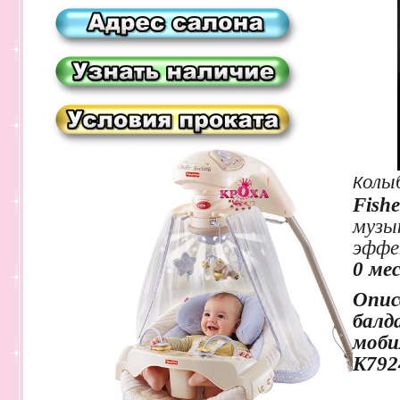
олы
К
Fishe
музы
эфф
0 ме
Опис
балд
моби
K7924
Пр