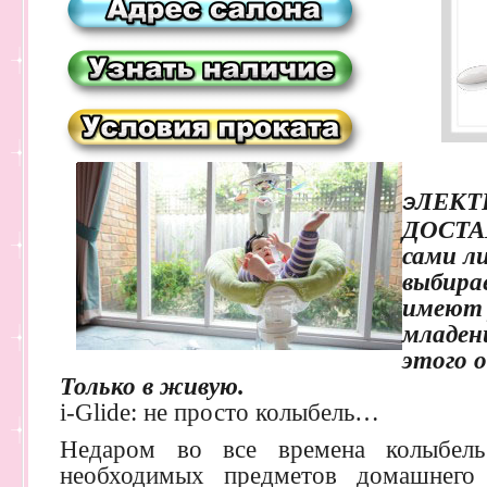
ЛЕКТ
Э
ДОСТА
сами л
выбирае
имеют 
младен
этого 
Только в живую.
i-Glidе: не просто колыбель…
Недаром во все времена колыбель
необходимых предметов домашнего