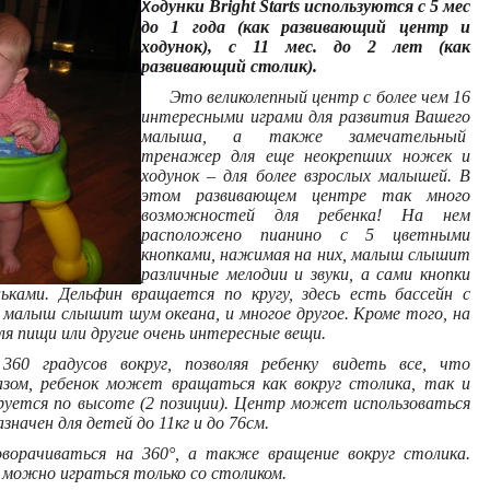
дунки Bright Starts используются с 5 мес
Хо
до 1 года (как развивающий центр и
ходунок),
с 11 мес. до 2 лет (как
развивающий столик).
Это великолепный центр с более чем 16
интересными играми для развития Вашего
малыша, а также замечательный
тренажер для еще неокрепших ножек и
ходунок – для более взрослых малышей. В
этом развивающем центре так много
возможностей для ребенка! На нем
расположено пианино с 5 цветными
кнопками, нажимая на них, малыш слышит
различные мелодии и звуки, а сами кнопки
ьками. Дельфин вращается по кругу, здесь есть бассейн с
 малыш слышит шум океана, и многое другое. Кроме того, на
ля пищи или другие очень интересные вещи.
360 градусов вокруг, позволяя ребенку видеть все, что
азом, ребенок может вращаться как вокруг столика, так и
ируется по высоте (2 позиции). Центр может использоваться
значен для детей до 11кг и до 76см.
орачиваться на 360°, а также вращение вокруг столика.
 можно играться только со столиком.