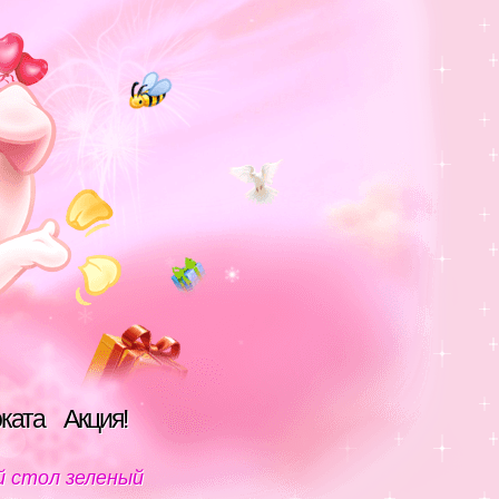
оката
Акция!
ой стол зеленый