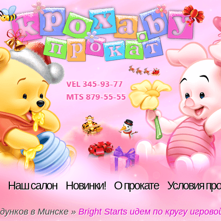
Наш салон
Новинки!
О прокате
Условия пр
дунков в Минске
»
Bright Starts идем по кругу игров