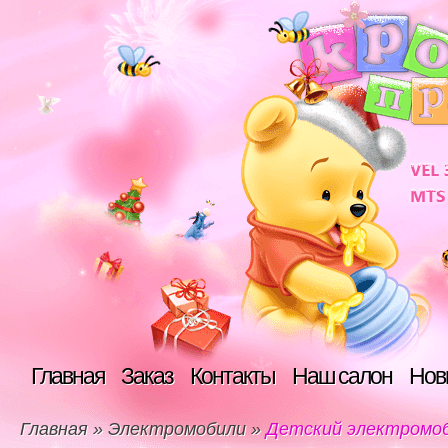
Главная
Заказ
Контакты
Наш салон
Нов
Главная
»
Электромобили
»
Детский электромо