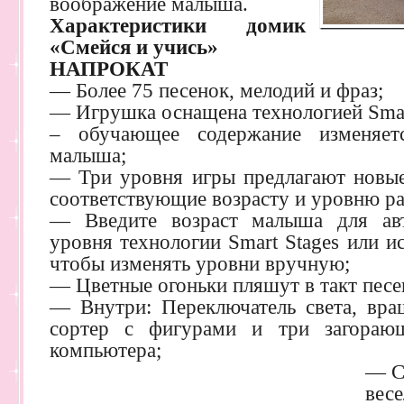
воображение малыша.
Характеристики домик
«Смейся и учись»
НАПРОКАТ
— Более 75 песенок, мелодий и фраз;
— Игрушка оснащена технологией Smar
– обучающее содержание изменяет
малыша;
— Три уровня игры предлагают новые 
соответствующие возрасту и уровню р
— Введите возраст малыша для авт
уровня технологии Smart Stages или и
чтобы изменять уровни вручную;
— Цветные огоньки пляшут в такт песе
— Внутри: Переключатель света, вра
сортер с фигурами и три загораю
компьютера;
— С
весе