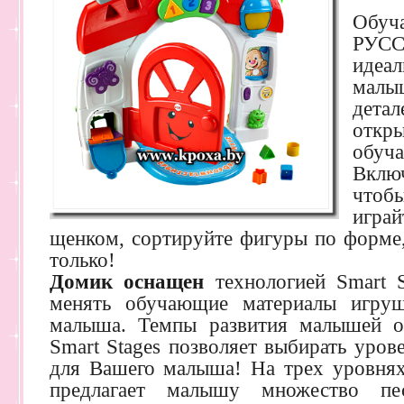
Обу
РУС
иде
малы
детал
отк
обу
Включ
чтоб
игра
щенком, сортируйте фигуры по форме,
только!
Домик оснащен
технологией Smart S
менять обучающие материалы игру
малыша. Темпы развития малышей от
Smart Stages позволяет выбирать уров
для Вашего малыша! На трех уровня
предлагает малышу множество пе