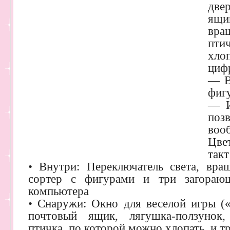
две
ящи
вра
пти
хлоп
циф
— В
фиг
— И
по
воо
Цве
такт
• Внутри: Переключатель света, вра
сортер с фигурами и три загораю
компьютера
• Снаружи: Окно для веселой игры («
почтовый ящик, лягушка-ползунок
птичка, по которой можно хлопать, и т