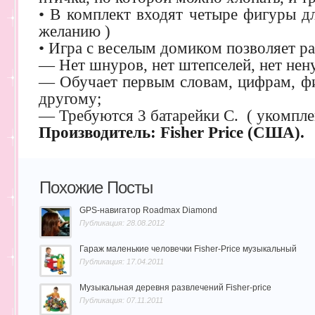
• В комплект входят четыре фигуры дл
желанию )
• Игра с веселым домиком позволяет р
— Нет шнуров, нет штепселей, нет не
— Обучает первым словам, цифрам, фи
другому;
— Требуются 3 батарейки C. ( укомпл
Производитель: Fisher Price (США).
Похожие Посты
GPS-навигатор Roadmax Diamond
Публикация: 28.08.2012
Гараж маленькие человечки Fisher-Price музыкальный
Публикация: 17.04.2011
Музыкальная деревня развлечений Fisher-price
Публикация: 07.11.2011