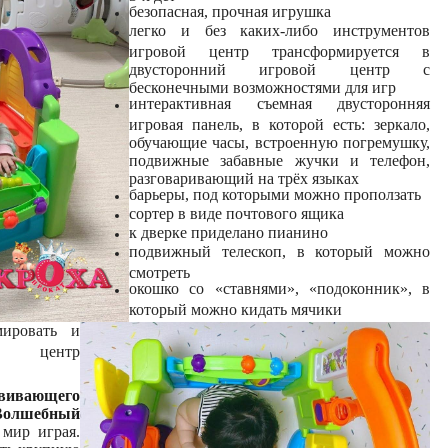
безопасная, прочная игрушка
легко и без каких-либо инструментов
игровой центр трансформируется в
двусторонний игровой центр с
бесконечными возможностями для игр
интерактивная съемная двусторонняя
игровая панель, в которой есть: зеркало,
обучающие часы, встроенную погремушку,
подвижные забавные жучки и телефон,
разговаривающий на трёх языках
барьеры, под которыми можно проползать
сортер в виде почтового ящика
к дверке приделано пианино
подвижный телескоп, в который можно
смотреть
окошко со «ставнями», «подоконник», в
который можно кидать мячики
мировать и
ий центр
вивающего
олшебный
мир играя.