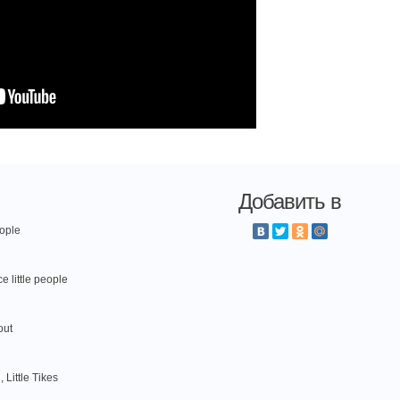
Добавить в
eople
 little people
out
ittle Tikes