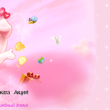
оката
Акция!
шебный домик