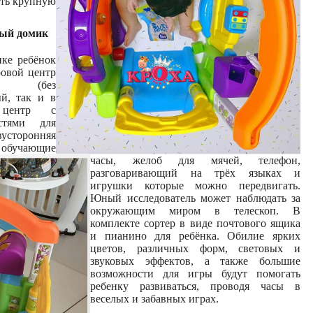
ить крупную
ый домик
ке ребёнок
ровой центр
тся (без
ый, так и в
 центр с
стями для
сторонняя
, обучающие
часы, желоб для мячей, телефон,
разговаривающий на трёх языках и
игрушки которые можно передвигать.
Юный исследователь может наблюдать за
окружающим миром в телескоп. В
комплекте сортер в виде почтового ящика
и пианино для ребёнка. Обилие ярких
цветов, различных форм, световых и
звуковых эффектов, а также большие
возможности для игры будут помогать
ребенку развиваться, проводя часы в
веселых и забавных играх.