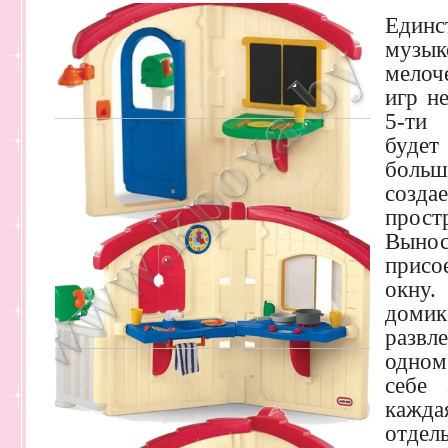
Еди
музык
мелоч
игр н
5-т
будет
больш
созда
прос
Вы
присо
окну.
домик
развл
одном
себе 
кажда
отдел