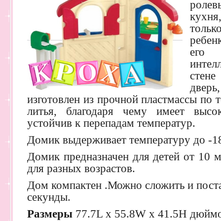
ролев
кухня
толь
ребен
его
интел
стен
дверь,
изготовлен из прочной пластмассы по 
литья, благодаря чему имеет выс
устойчив к перепадам температур.
Домик выдерживает температуру до -18
Домик предназначен для детей от 10 м
для разных возрастов.
Дом компактен .Можно сложить и поста
секунды.
Размеры
77.7L х 55.8W х 41.5H дюйм