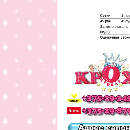
Сутки
1-не
45 руб
45ру
Залог-оплата на 
виде)
Оценочная стои