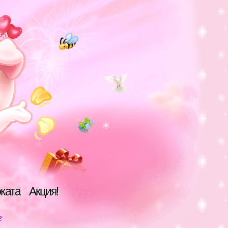
оката
Акция!
г