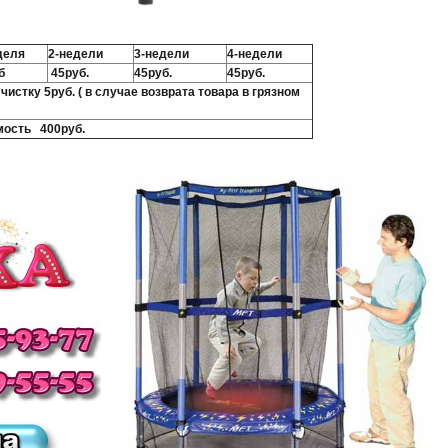
деля
2-недели
3-недели
4-недели
б
45руб.
45руб.
45руб.
чистку 5руб. (
в случае возврата товара в грязном
мость 400руб.