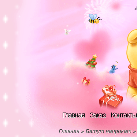
Главная
Заказ
Контакты
Главная
»
Батут напрокат
»